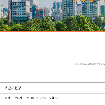
효근리현장
작성자
관리자
23-10-16 08:59
댓글
0건