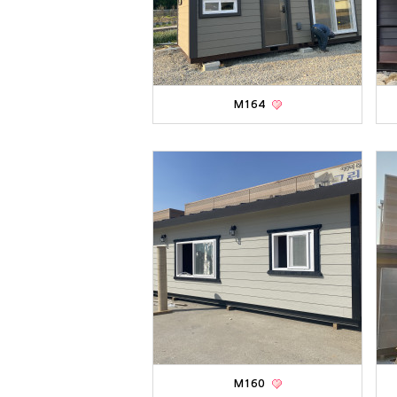
M164
M160