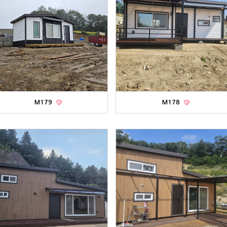
M179
M178