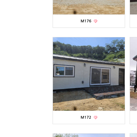
M176
M172