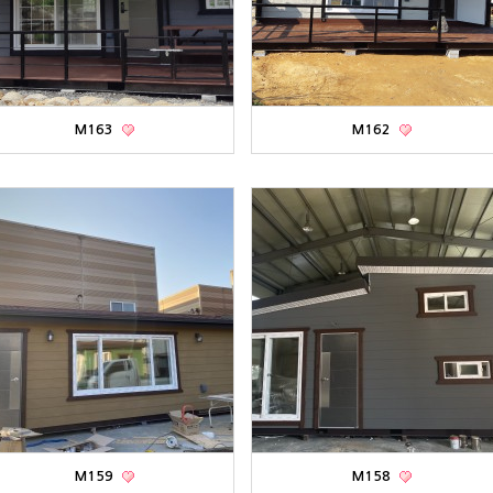
M163
M162
M159
M158