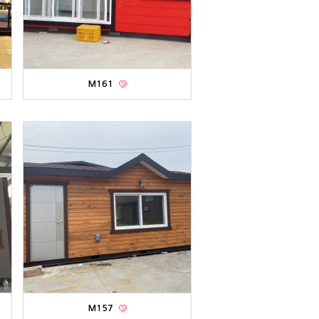
M161
M157