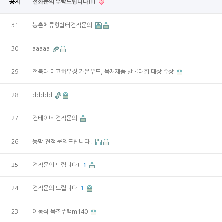
공지
전화문의 부탁드립니다!!!
31
농촌체류형쉼터견적문의
30
aaaaa
29
전북대 에코하우징·가온우드, 목재제품 발굴대회 대상 수상
28
ddddd
27
컨테이너 견적문의
26
농막 견적 문의드립니다!
25
견적문의 드립니다!
1
24
견적문의 드립니다
1
23
이동식 목조주택m140